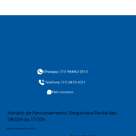
Whatsapp: (11) 98882-3513
Telefone: (11) 3873-4211
Fale conosco
Horário de funcionamento: Segunda a Sexta das
08:00h às 17:00h
Departamentos e Comissões