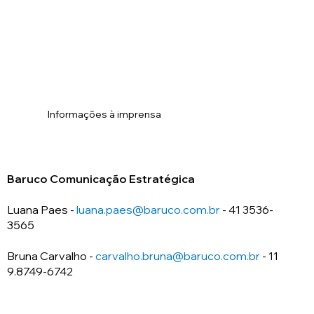
Informações à imprensa
Baruco Comunicação Estratégica
Luana Paes -
luana.paes@baruco.com.br
- 41 3536-
3565
Bruna Carvalho -
carvalho.bruna@baruco.com.br
- 11
9.8749-6742