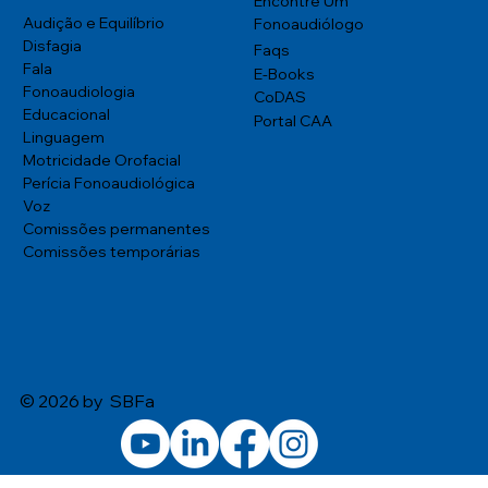
Encontre Um
Audição e Equilíbrio
Fonoaudiólogo
Disfagia
Faqs
Fala
E-Books
Fonoaudiologia
CoDAS
Educacional
Portal CAA
Linguagem
Motricidade Orofacial
Perícia Fonoaudiológica
Voz
Comissões permanentes
Comissões temporárias
© 2026 by SBFa