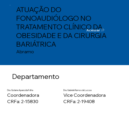
ATUAÇÃO DO
FONOAUDIÓLOGO NO
TRATAMENTO CLÍNICO DA
Acessar
OBESIDADE E DA CIRURGIA
BARIÁTRICA
Abramo
Departamento
Dra. Gislaine Aparecida Folha
Dra. Gabriele Ramos de Luccas
Coordenadora
Vice Coordenadora
CRFa: 2-15830
CRFa: 2-19408